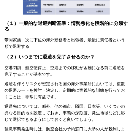
（１）一般的な退避判断基準：情勢悪化を段階的に分類す
る
帯同家族、次に下位の海外勤務者と出張者、最後に責任者という
順で退避する
（２）いつまでに退避を完了させるのか？
空港閉鎖、航空便停止、空港までの移動が困難になる前に退避を
完了することが基本です。
退避を伴うリスクが想定される国の海外事業所においては、複数
の退避ルートを検討・決定し、定期的に実践的な訓練を行ってお
くことは、非常に有益です。
退避先については、郊外、他の都市、隣国、日本等、いくつかの
異なる目的地を設定しておき、事態の深刻度、発生地域などに応
じて選択できるようにしておくと良いでしょう。
緊急事態発生時には、航空会社の予約窓口に大勢の人が殺到しま