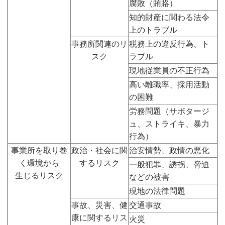
腐敗（賄賂）
知的財産に関わる法令
上のトラブル
事務所関連のリ
税務上の違反行為、ト
スク
ラブル
現地従業員の不正行為
高い離職率、採用活動
の困難
労務問題（サボタージ
ュ、ストライキ、暴力
行為）
事業所を取り巻
政治・社会に関
治安情勢、政情の悪化
く環境から
するリスク
一般犯罪、誘拐、脅迫
生じるリスク
などの被害
現地の法律問題
事故、災害、健
交通事故
康に関するリス
火災