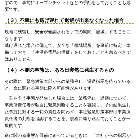
すので、事前にオープンチケットなどの手配をしておくことも必
要です。
（３）不幸にも逃げ遅れて退避が出来なくなった場合
現地に残留し、安全が確認されるまでの期間「籠城」することに
なります。
逃げ遅れた場合に備えて、安全な「籠城場所」を事前に特定・準
備しておき、「生活必需品の備蓄」をしておくことも怠るべきで
はありません。
（４）不測の事態は、ある日突然に発生するもの
その際に、緊急対策本部からの業務停止・退避指示を待っている
と、命に関わる事態に陥る可能性があります。
一刻を争う事態が発生した場合には、業務停止・退避について、
事業所責任者が独自に緊急判断することを容認し、その結果生じ
た事態に対する一切の責任を問わず、本社緊急対策本部は事業所
責任者の判断を追認することを、規程に織り込んでおくことが一
般的です。
命に関わる事態が目前に迫っているときに、「本社からの指示が