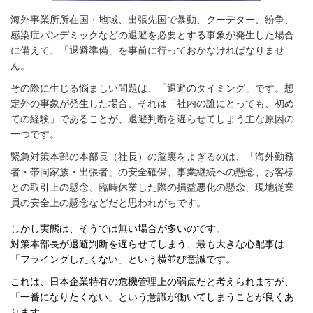
海外事業所所在国・地域、出張先国で暴動、クーデター、紛争、
感染症パンデミックなどの退避を必要とする事象が発生した場合
に備えて、「退避準備」を事前に行っておかなければなりませ
ん。
その際に生じる悩ましい問題は、「退避のタイミング」です。想
定外の事象が発生した場合、それは「社内の誰にとっても、初め
ての経験」であることが、退避判断を遅らせてしまう主な原因の
一つです。
緊急対策本部の本部長（社長）の脳裏をよぎるのは、「海外勤務
者・帯同家族・出張者」の安全確保、事業継続への懸念、お客様
との取引上の懸念、臨時休業した際の損益悪化の懸念、現地従業
員の安全上の懸念などだと思われがちです。
しかし実態は、そうでは無い場合が多いのです。
対策本部長が退避判断を遅らせてしまう、最も大きな心配事は
「フライングしたくない」という横並び意識です。
これは、日本企業特有の危機管理上の弱点だと考えられますが、
「一番になりたくない」という意識が働いてしまうことが良くあ
ります。